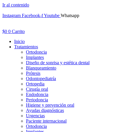
Ir al contenido
Instagram
Facebook-f
Youtube
Whatsapp
$
0
0
Carrito
Inicio
Tratamientos
Ortodoncia
Implantes
Diseño de sonrisa y estética dental
Blanqueamiento
Prótesis
Odontopediatría
Ortopedia
Cirugía oral
Endodoncia
Periodoncia
Higiene y prevención oral
Ayudas diagnósticas
Urgencias
Paciente internacional
Ortodoncia
Implantes