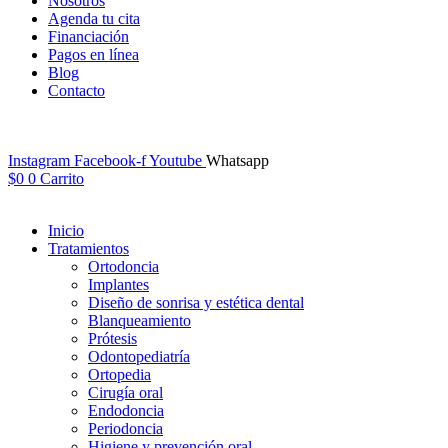
Nosotros
Agenda tu cita
Financiación
Pagos en línea
Blog
Contacto
Instagram
Facebook-f
Youtube
Whatsapp
$
0
0
Carrito
Inicio
Tratamientos
Ortodoncia
Implantes
Diseño de sonrisa y estética dental
Blanqueamiento
Prótesis
Odontopediatría
Ortopedia
Cirugía oral
Endodoncia
Periodoncia
Higiene y prevención oral