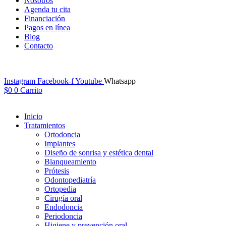
Nosotros
Agenda tu cita
Financiación
Pagos en línea
Blog
Contacto
Instagram
Facebook-f
Youtube
Whatsapp
$
0
0
Carrito
Inicio
Tratamientos
Ortodoncia
Implantes
Diseño de sonrisa y estética dental
Blanqueamiento
Prótesis
Odontopediatría
Ortopedia
Cirugía oral
Endodoncia
Periodoncia
Higiene y prevención oral