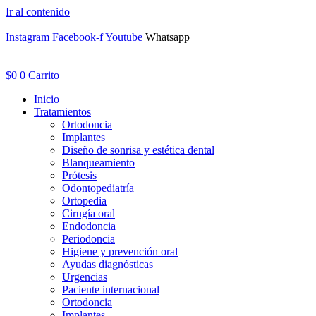
Ir al contenido
Instagram
Facebook-f
Youtube
Whatsapp
$
0
0
Carrito
Inicio
Tratamientos
Ortodoncia
Implantes
Diseño de sonrisa y estética dental
Blanqueamiento
Prótesis
Odontopediatría
Ortopedia
Cirugía oral
Endodoncia
Periodoncia
Higiene y prevención oral
Ayudas diagnósticas
Urgencias
Paciente internacional
Ortodoncia
Implantes