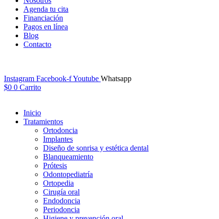
Nosotros
Agenda tu cita
Financiación
Pagos en línea
Blog
Contacto
Instagram
Facebook-f
Youtube
Whatsapp
$
0
0
Carrito
Inicio
Tratamientos
Ortodoncia
Implantes
Diseño de sonrisa y estética dental
Blanqueamiento
Prótesis
Odontopediatría
Ortopedia
Cirugía oral
Endodoncia
Periodoncia
Higiene y prevención oral