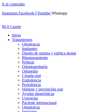
Ir al contenido
Instagram
Facebook-f
Youtube
Whatsapp
$
0
0
Carrito
Inicio
Tratamientos
Ortodoncia
Implantes
Diseño de sonrisa y estética dental
Blanqueamiento
Prótesis
Odontopediatría
Ortopedia
Cirugía oral
Endodoncia
Periodoncia
Higiene y prevención oral
Ayudas diagnósticas
Urgencias
Paciente internacional
Ortodoncia
Implantes