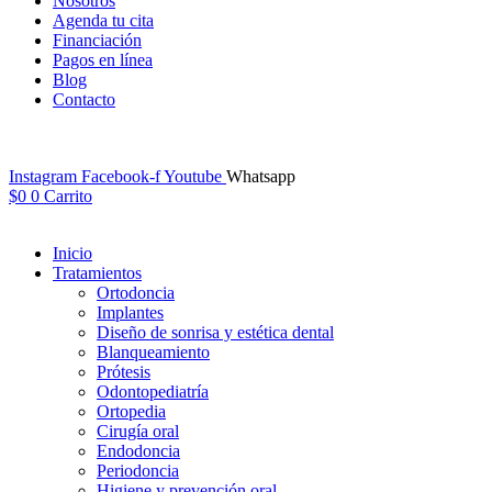
Nosotros
Agenda tu cita
Financiación
Pagos en línea
Blog
Contacto
Instagram
Facebook-f
Youtube
Whatsapp
$
0
0
Carrito
Inicio
Tratamientos
Ortodoncia
Implantes
Diseño de sonrisa y estética dental
Blanqueamiento
Prótesis
Odontopediatría
Ortopedia
Cirugía oral
Endodoncia
Periodoncia
Higiene y prevención oral