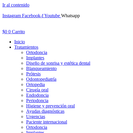
Ir al contenido
Instagram
Facebook-f
Youtube
Whatsapp
$
0
0
Carrito
Inicio
Tratamientos
Ortodoncia
Implantes
Diseño de sonrisa y estética dental
Blanqueamiento
Prótesis
Odontopediatría
Ortopedia
Cirugía oral
Endodoncia
Periodoncia
Higiene y prevención oral
Ayudas diagnósticas
Urgencias
Paciente internacional
Ortodoncia
Implantes