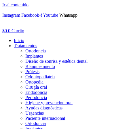
Ir al contenido
Instagram
Facebook-f
Youtube
Whatsapp
$
0
0
Carrito
Inicio
Tratamientos
Ortodoncia
Implantes
Diseño de sonrisa y estética dental
Blanqueamiento
Prótesis
Odontopediatría
Ortopedia
Cirugía oral
Endodoncia
Periodoncia
Higiene y prevención oral
Ayudas diagnósticas
Urgencias
Paciente internacional
Ortodoncia
Implantes