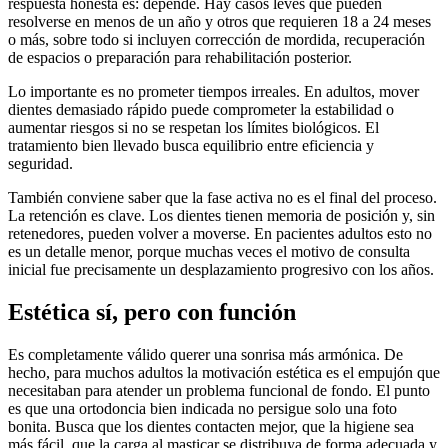
respuesta honesta es: depende. Hay casos leves que pueden
resolverse en menos de un año y otros que requieren 18 a 24 meses
o más, sobre todo si incluyen corrección de mordida, recuperación
de espacios o preparación para rehabilitación posterior.
Lo importante es no prometer tiempos irreales. En adultos, mover
dientes demasiado rápido puede comprometer la estabilidad o
aumentar riesgos si no se respetan los límites biológicos. El
tratamiento bien llevado busca equilibrio entre eficiencia y
seguridad.
También conviene saber que la fase activa no es el final del proceso.
La retención es clave. Los dientes tienen memoria de posición y, sin
retenedores, pueden volver a moverse. En pacientes adultos esto no
es un detalle menor, porque muchas veces el motivo de consulta
inicial fue precisamente un desplazamiento progresivo con los años.
Estética sí, pero con función
Es completamente válido querer una sonrisa más armónica. De
hecho, para muchos adultos la motivación estética es el empujón que
necesitaban para atender un problema funcional de fondo. El punto
es que una ortodoncia bien indicada no persigue solo una foto
bonita. Busca que los dientes contacten mejor, que la higiene sea
más fácil, que la carga al masticar se distribuya de forma adecuada y