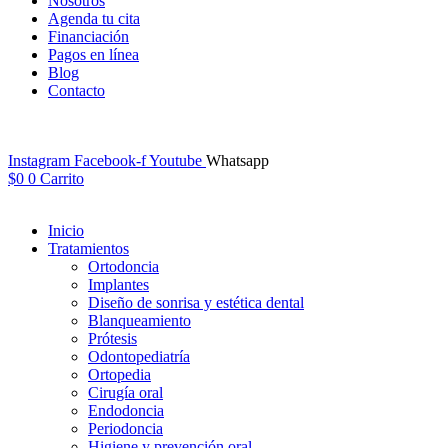
Nosotros
Agenda tu cita
Financiación
Pagos en línea
Blog
Contacto
Instagram
Facebook-f
Youtube
Whatsapp
$
0
0
Carrito
Inicio
Tratamientos
Ortodoncia
Implantes
Diseño de sonrisa y estética dental
Blanqueamiento
Prótesis
Odontopediatría
Ortopedia
Cirugía oral
Endodoncia
Periodoncia
Higiene y prevención oral