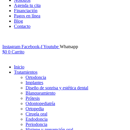
Nosotros
Agenda tu cita
Financiación
Pagos en línea
Blog
Contacto
Instagram
Facebook-f
Youtube
Whatsapp
$
0
0
Carrito
Inicio
Tratamientos
Ortodoncia
Implantes
Diseño de sonrisa y estética dental
Blanqueamiento
Prótesis
Odontopediatría
Ortopedia
Cirugía oral
Endodoncia
Periodoncia
Higiene y prevención oral