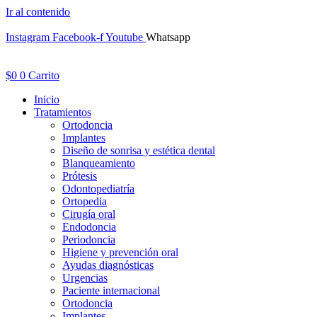
Ir al contenido
Instagram
Facebook-f
Youtube
Whatsapp
$
0
0
Carrito
Inicio
Tratamientos
Ortodoncia
Implantes
Diseño de sonrisa y estética dental
Blanqueamiento
Prótesis
Odontopediatría
Ortopedia
Cirugía oral
Endodoncia
Periodoncia
Higiene y prevención oral
Ayudas diagnósticas
Urgencias
Paciente internacional
Ortodoncia
Implantes