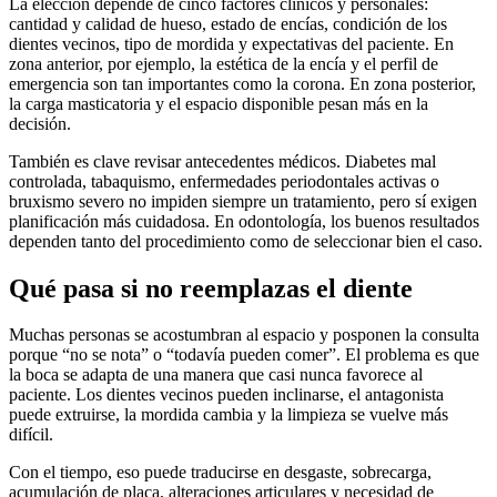
La elección depende de cinco factores clínicos y personales:
cantidad y calidad de hueso, estado de encías, condición de los
dientes vecinos, tipo de mordida y expectativas del paciente. En
zona anterior, por ejemplo, la estética de la encía y el perfil de
emergencia son tan importantes como la corona. En zona posterior,
la carga masticatoria y el espacio disponible pesan más en la
decisión.
También es clave revisar antecedentes médicos. Diabetes mal
controlada, tabaquismo, enfermedades periodontales activas o
bruxismo severo no impiden siempre un tratamiento, pero sí exigen
planificación más cuidadosa. En odontología, los buenos resultados
dependen tanto del procedimiento como de seleccionar bien el caso.
Qué pasa si no reemplazas el diente
Muchas personas se acostumbran al espacio y posponen la consulta
porque “no se nota” o “todavía pueden comer”. El problema es que
la boca se adapta de una manera que casi nunca favorece al
paciente. Los dientes vecinos pueden inclinarse, el antagonista
puede extruirse, la mordida cambia y la limpieza se vuelve más
difícil.
Con el tiempo, eso puede traducirse en desgaste, sobrecarga,
acumulación de placa, alteraciones articulares y necesidad de