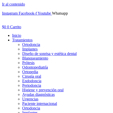
Ir al contenido
Instagram
Facebook-f
Youtube
Whatsapp
$
0
0
Carrito
Inicio
Tratamientos
Ortodoncia
Implantes
Diseño de sonrisa y estética dental
Blanqueamiento
Prótesis
Odontopediatría
Ortopedia
Cirugía oral
Endodoncia
Periodoncia
Higiene y prevención oral
Ayudas diagnósticas
Urgencias
Paciente internacional
Ortodoncia
Implantes