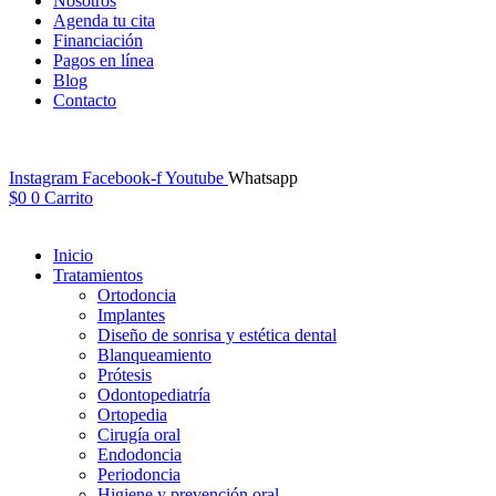
Nosotros
Agenda tu cita
Financiación
Pagos en línea
Blog
Contacto
Instagram
Facebook-f
Youtube
Whatsapp
$
0
0
Carrito
Inicio
Tratamientos
Ortodoncia
Implantes
Diseño de sonrisa y estética dental
Blanqueamiento
Prótesis
Odontopediatría
Ortopedia
Cirugía oral
Endodoncia
Periodoncia
Higiene y prevención oral