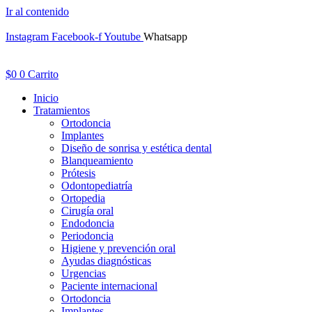
Ir al contenido
Instagram
Facebook-f
Youtube
Whatsapp
$
0
0
Carrito
Inicio
Tratamientos
Ortodoncia
Implantes
Diseño de sonrisa y estética dental
Blanqueamiento
Prótesis
Odontopediatría
Ortopedia
Cirugía oral
Endodoncia
Periodoncia
Higiene y prevención oral
Ayudas diagnósticas
Urgencias
Paciente internacional
Ortodoncia
Implantes