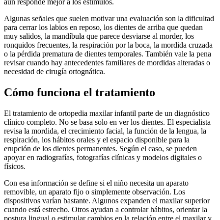
aún responde mejor a los estímulos.
Algunas señales que suelen motivar una evaluación son la dificultad
para cerrar los labios en reposo, los dientes de arriba que quedan
muy salidos, la mandíbula que parece desviarse al morder, los
ronquidos frecuentes, la respiración por la boca, la mordida cruzada
o la pérdida prematura de dientes temporales. También vale la pena
revisar cuando hay antecedentes familiares de mordidas alteradas o
necesidad de cirugía ortognática.
Cómo funciona el tratamiento
El tratamiento de ortopedia maxilar infantil parte de un diagnóstico
clínico completo. No se basa solo en ver los dientes. El especialista
revisa la mordida, el crecimiento facial, la función de la lengua, la
respiración, los hábitos orales y el espacio disponible para la
erupción de los dientes permanentes. Según el caso, se pueden
apoyar en radiografías, fotografías clínicas y modelos digitales o
físicos.
Con esa información se define si el niño necesita un aparato
removible, un aparato fijo o simplemente observación. Los
dispositivos varían bastante. Algunos expanden el maxilar superior
cuando está estrecho. Otros ayudan a controlar hábitos, orientar la
postura lingual o estimular cambios en la relación entre el maxilar y