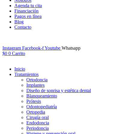
Nosotros
Agenda tu cita
Financiación
Pagos en línea
Blog
Contacto
Instagram
Facebook-f
Youtube
Whatsapp
$
0
0
Carrito
Inicio
Tratamientos
Ortodoncia
Implantes
Diseño de sonrisa y estética dental
Blanqueamiento
Prótesis
Odontopediatría
Ortopedia
Cirugía oral
Endodoncia
Periodoncia
Higiene y prevención oral