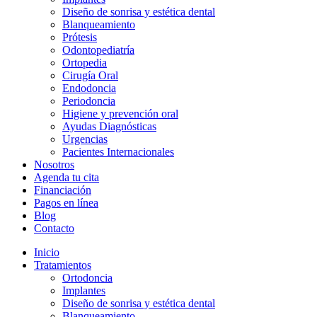
Diseño de sonrisa y estética dental
Blanqueamiento
Prótesis
Odontopediatría
Ortopedia
Cirugía Oral
Endodoncia
Periodoncia
Higiene y prevención oral
Ayudas Diagnósticas
Urgencias
Pacientes Internacionales
Nosotros
Agenda tu cita
Financiación
Pagos en línea
Blog
Contacto
Inicio
Tratamientos
Ortodoncia
Implantes
Diseño de sonrisa y estética dental
Blanqueamiento