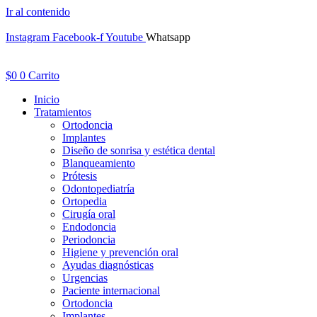
Ir al contenido
Instagram
Facebook-f
Youtube
Whatsapp
$
0
0
Carrito
Inicio
Tratamientos
Ortodoncia
Implantes
Diseño de sonrisa y estética dental
Blanqueamiento
Prótesis
Odontopediatría
Ortopedia
Cirugía oral
Endodoncia
Periodoncia
Higiene y prevención oral
Ayudas diagnósticas
Urgencias
Paciente internacional
Ortodoncia
Implantes