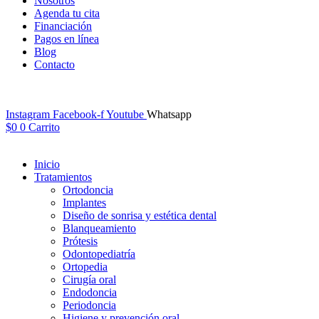
Nosotros
Agenda tu cita
Financiación
Pagos en línea
Blog
Contacto
Instagram
Facebook-f
Youtube
Whatsapp
$
0
0
Carrito
Inicio
Tratamientos
Ortodoncia
Implantes
Diseño de sonrisa y estética dental
Blanqueamiento
Prótesis
Odontopediatría
Ortopedia
Cirugía oral
Endodoncia
Periodoncia
Higiene y prevención oral