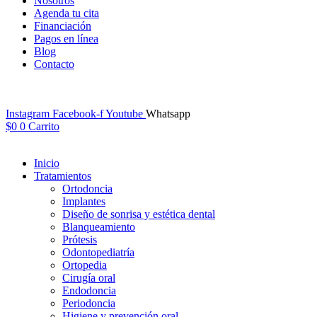
Nosotros
Agenda tu cita
Financiación
Pagos en línea
Blog
Contacto
Instagram
Facebook-f
Youtube
Whatsapp
$
0
0
Carrito
Inicio
Tratamientos
Ortodoncia
Implantes
Diseño de sonrisa y estética dental
Blanqueamiento
Prótesis
Odontopediatría
Ortopedia
Cirugía oral
Endodoncia
Periodoncia
Higiene y prevención oral