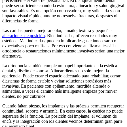
precisamente el valor de personalizar. El blanqueamiento dental
puede ser suficiente cuando la estructura, alineación y salud gingival
son favorables. Es una opción conservadora, muy solicitada y con
impacto visual rápido, aunque no resuelve fracturas, desgastes ni
diferencias de forma.
Las carillas pueden mejorar color, tamaño, textura y pequeñas
alteraciones de posición
. Bien indicadas, ofrecen resultados muy
estéticos. Mal indicadas, pueden implicar desgaste innecesario o
expectativas poco realistas. Por eso conviene analizar antes si la
ortodoncia o restauraciones mínimamente invasivas serían una mejor
alternativa.
La ortodoncia también cumple un papel importante en la estética
dental y diseño de sonrisa. Alinear dientes no solo mejora la
apariencia. Puede crear el espacio adecuado para rehabilitar, cerrar
diastemas de forma estable y evitar soluciones protésicas más
invasivas. En pacientes con apiñamiento, mordida alterada o
asimetrías, a veces el camino más inteligente empieza por mover
dientes, no por cubrirlos.
Cuando faltan piezas, los implantes y las prótesis permiten recuperar
continuidad, soporte y armonía. En estos casos, la estética no puede
separarse de la función. La posición del implante, el volumen de
encía y la integración con los dientes vecinos determinan gran parte
del resultado final.