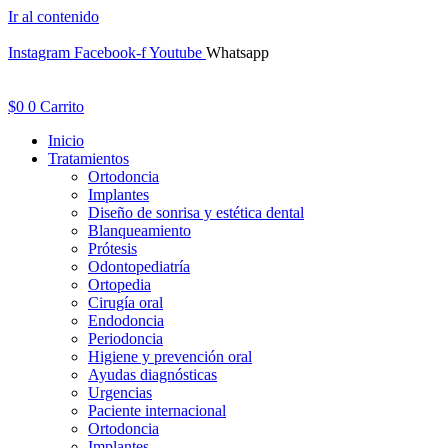
Ir al contenido
Instagram
Facebook-f
Youtube
Whatsapp
$
0
0
Carrito
Inicio
Tratamientos
Ortodoncia
Implantes
Diseño de sonrisa y estética dental
Blanqueamiento
Prótesis
Odontopediatría
Ortopedia
Cirugía oral
Endodoncia
Periodoncia
Higiene y prevención oral
Ayudas diagnósticas
Urgencias
Paciente internacional
Ortodoncia
Implantes