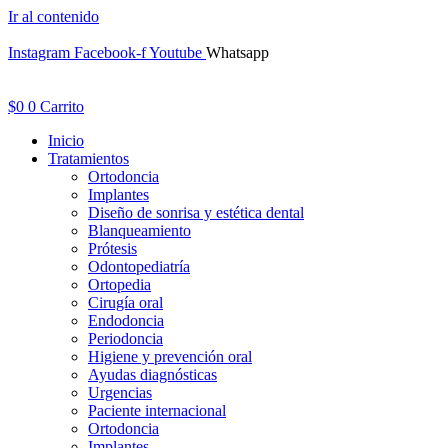
Ir al contenido
Instagram
Facebook-f
Youtube
Whatsapp
$
0
0
Carrito
Inicio
Tratamientos
Ortodoncia
Implantes
Diseño de sonrisa y estética dental
Blanqueamiento
Prótesis
Odontopediatría
Ortopedia
Cirugía oral
Endodoncia
Periodoncia
Higiene y prevención oral
Ayudas diagnósticas
Urgencias
Paciente internacional
Ortodoncia
Implantes