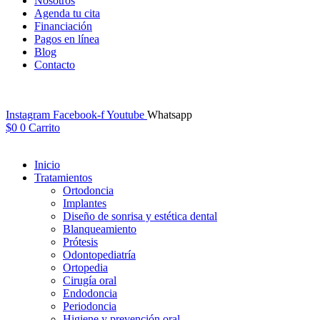
Nosotros
Agenda tu cita
Financiación
Pagos en línea
Blog
Contacto
Instagram
Facebook-f
Youtube
Whatsapp
$
0
0
Carrito
Inicio
Tratamientos
Ortodoncia
Implantes
Diseño de sonrisa y estética dental
Blanqueamiento
Prótesis
Odontopediatría
Ortopedia
Cirugía oral
Endodoncia
Periodoncia
Higiene y prevención oral